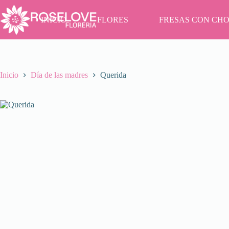
Saltar
al
INICIO
FLORES
FRESAS CON CH
contenido
Inicio
Día de las madres
Querida