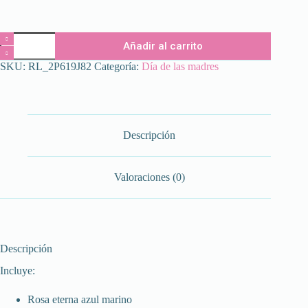
MOM
Añadir al carrito
BLUE
cantidad
SKU:
RL_2P619J82
Categoría:
Día de las madres
Descripción
Valoraciones (0)
Descripción
Incluye:
Rosa eterna azul marino