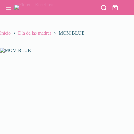
Saltar
al
Carro
contenido
de
compra
Inicio
Día de las madres
MOM BLUE