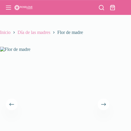
Saltar
al
Carro
contenido
de
compra
Inicio
Día de las madres
Flor de madre