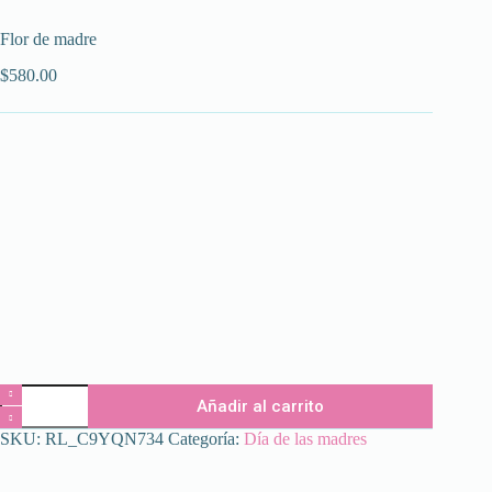
Flor de madre
$
580.00
Flor
Añadir al carrito
de
madre
SKU:
RL_C9YQN734
Categoría:
Día de las madres
cantidad