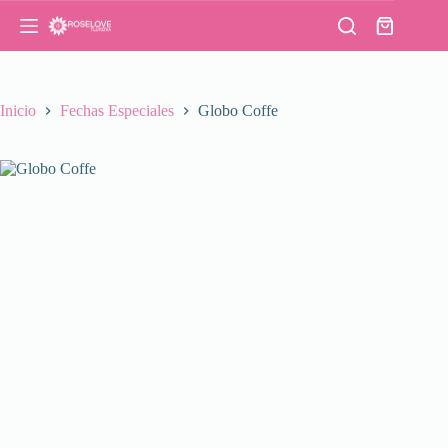
Saltar
al
Carro
contenido
de
compra
Inicio
Fechas Especiales
Globo Coffe