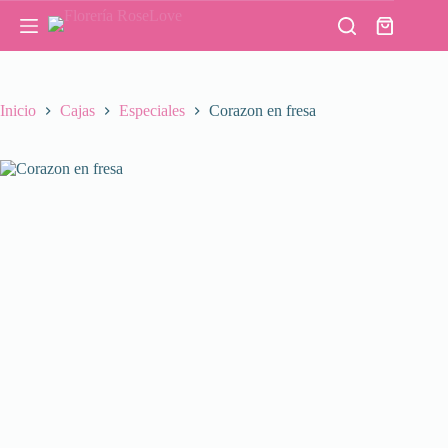
Saltar
al
Carro
contenido
de
compra
Inicio
Cajas
Especiales
Corazon en fresa