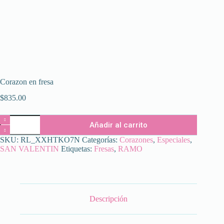
Corazon en fresa
$
835.00
Corazon
Añadir al carrito
en
fresa
SKU:
RL_XXHTKO7N
Categorías:
Corazones
,
Especiales
,
cantidad
SAN VALENTIN
Etiquetas:
Fresas
,
RAMO
Descripción