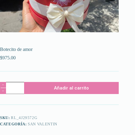
Botecito de amor
$
975.00
Botecito
Añadir al carrito
de
amor
cantidad
SKU:
RL_4J29572G
CATEGORÍA:
SAN VALENTIN