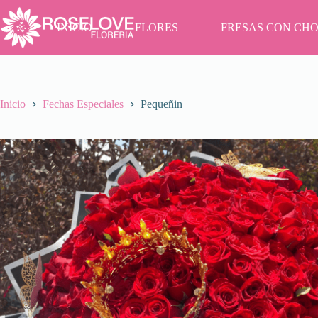
Saltar
al
INICIO
FLORES
FRESAS CON CH
contenido
Inicio
Fechas Especiales
Pequeñin