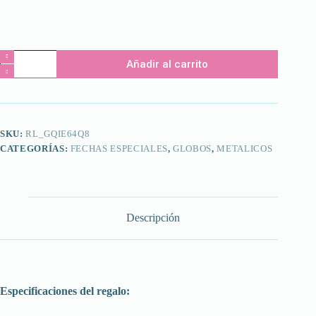
Combo
Añadir al carrito
cantidad
SKU:
RL_GQIE64Q8
CATEGORÍAS:
FECHAS ESPECIALES
,
GLOBOS
,
METALICOS
Descripción
Especificaciones del regalo: