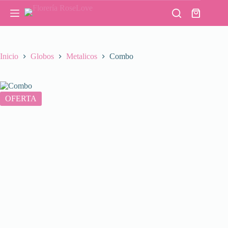
Saltar
al
Carro
contenido
de
compra
Inicio
Globos
Metalicos
Combo
OFERTA