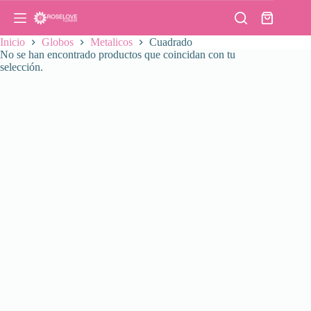
Saltar
al
Carro
contenido
de
Inicio
Globos
Metalicos
Cuadrado
compra
No se han encontrado productos que coincidan con tu
selección.